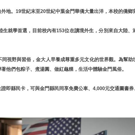
自外地。19世紀末至20世紀中葉金門華僑大量出洋，本校的僑
陸生就學首選，目前校內有153位在讀境外生，分別來自大陸
不同視野與習俗，金大人早養成尊重多元文化的世界觀。為幫助
帶著他們包粽子、煮湯圓、做紅龜粿，生活中體驗金門風俗。
證即縣民卡，可與金門縣民同享免費公車、4,000元交通圖書