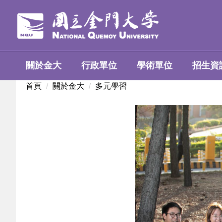
跳
到
主
要
內
關於金大
行政單位
學術單位
招生資
容
區
首頁
關於金大
多元學習