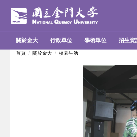
跳
到
主
要
內
關於金大
行政單位
學術單位
招生資
容
區
首頁
關於金大
校園生活